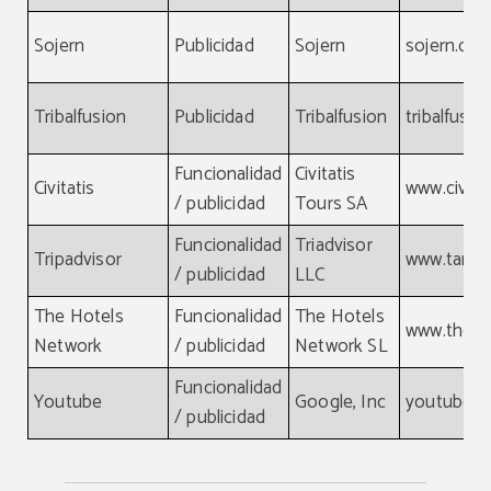
Sojern
Publicidad
Sojern
sojern.co
Tribalfusion
Publicidad
Tribalfusion
tribalfusi
Funcionalidad
Civitatis
Civitatis
www.civita
/ publicidad
Tours SA
Funcionalidad
Triadvisor
Tripadvisor
www.tamg
/ publicidad
LLC
The Hotels
Funcionalidad
The Hotels
www.theho
Network
/ publicidad
Network SL
Funcionalidad
Youtube
Google, Inc
youtube.
/ publicidad