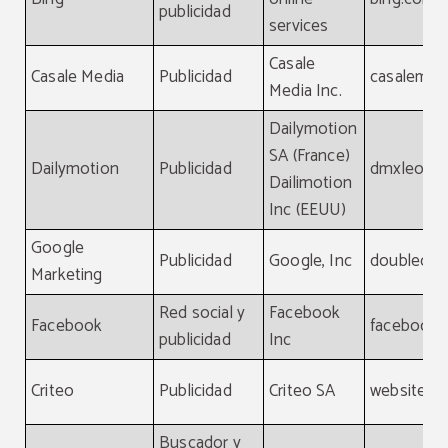
publicidad
services
Casale
Casale Media
Publicidad
casalemed
Media Inc.
Dailymotion
SA (France)
Dailymotion
Publicidad
dmxleo.c
Dailimotion
Inc (EEUU)
Google
Publicidad
Google, Inc
doubleclic
Marketing
Red social y
Facebook
Facebook
facebook
publicidad
Inc
Criteo
Publicidad
Criteo SA
website, cr
Buscador y