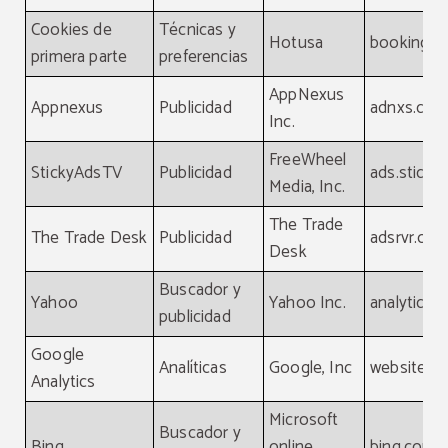
Cookies de
Técnicas y
Hotusa
booking-c
primera parte
preferencias
AppNexus
Appnexus
Publicidad
adnxs.co
Inc.
FreeWheel
StickyAdsTV
Publicidad
ads.sticky
Media, Inc.
The Trade
The Trade Desk
Publicidad
adsrvr.org
Desk
Buscador y
Yahoo
Yahoo Inc.
analytics.
publicidad
Google
Analíticas
Google, Inc
website
Analytics
Microsoft
Buscador y
Bing
online
bing.com