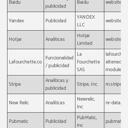
Baidu
Baidu
website, b
publicidad
YANDEX
Yandex
Publicidad
website, y
LLC
Hotjar
Hotjar
Analíticas
website, ho
Limited
La
lafourchet
Funcionalidad
Lafourchette.co
Fourchette
eltenedor.
/ publicidad
SAS
module.la
Analíticas y
Stripe
Stripe, Inc
m.stripe.
publicidad
Newrelic,
New Relic
Analíticas
nr-data.ne
Inc
PubMatic,
Pubmatic
Publicidad
pubmatic.
Inc