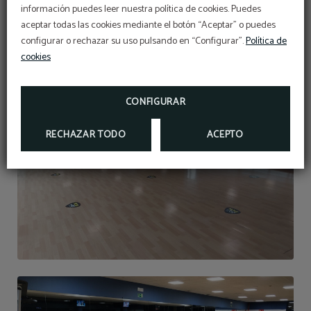
OFERTÓN
información puedes leer nuestra política de cookies. Puedes
aceptar todas las cookies mediante el botón “Aceptar” o puedes
Descuento adicional con el código PROMOWEB
configurar o rechazar su uso pulsando en “Configurar”.
Política de
cookies
RESERVAR
CONFIGURAR
RECHAZAR TODO
ACEPTO