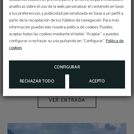
analíticas sobre el uso de la web, personalizar el contenido en base
a tus preferencias, y publicidad personalizada en base a un perfil a
partir de la recopilación de tus hábitos de navegación. Para más
OFERTÓN
información puedes leer nuestra política de cookies. Puedes
aceptar todas las cookies mediante el botón “Aceptar” o puedes
configurar o rechazar su uso pulsando en “Configurar”.
Descuento adicional con el código PROMOWEB
Política de
cookies
RESERVAR
CONFIGURAR
El Camino Lebaniego
RECHAZAR TODO
ACEPTO