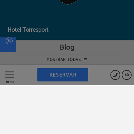
Hotel Torresport
Blog
Protección de datos
MOSTRAR TODAS
Política de cookies
RESERVAR
ES
MENÚ
Trabaja con nosotros
Aviso legal
Powered by Keytel
Compra segura