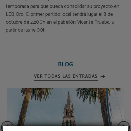
temporada para que pueda consolidar su proyecto en
LEB Oro. El primer partido local tendrá lugar el 8 de
octubre de 22:00h en el pabellón Vicente Trueba, a
partir de las 19:00h.
BLOG
VER TODAS LAS ENTRADAS