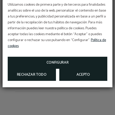
Utilizamos cookies de primera parte y de terceros para finalidades
analíticas sobre el uso de la web, personalizar el contenido en base
a tus preferencias, y publicidad personalizada en base a un perfil a
partir de la recopilación de tus hábitos de navegación. Para más
OFERTÓN
información puedes leer nuestra política de cookies. Puedes
aceptar todas las cookies mediante el botón “Aceptar” o puedes
La Patrona: así serán las fiestas
configurar o rechazar su uso pulsando en “Configurar”.
Descuento adicional con el código PROMOWEB
Política de
cookies
as
de la Virgen Grande en
E
RESERVAR
Torrelavega 2025
CONFIGURAR
RECHAZAR TODO
ACEPTO