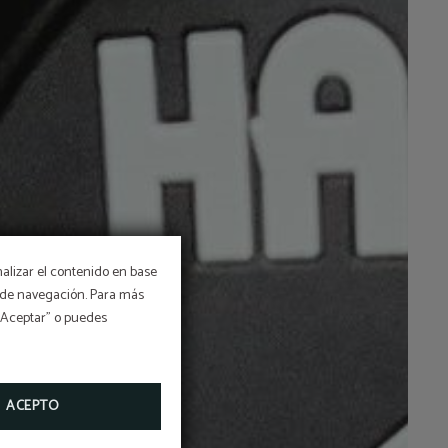
nalizar el contenido en base
os de navegación. Para más
 “Aceptar” o puedes
ACEPTO