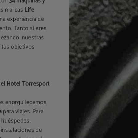
 Con
34 máquinas y
as marcas
Life
una experiencia de
ento. Tanto si eres
pezando, nuestras
 tus objetivos
el Hotel Torresport
s enorgullecemos
ia
para viajes. Para
s huéspedes,
instalaciones de