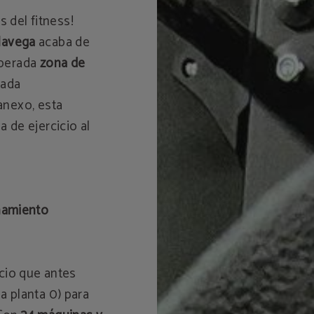
 del fitness!
lavega
acaba de
sperada
zona de
ada
 anexo, esta
a de ejercicio al
namiento
cio que antes
a planta 0) para