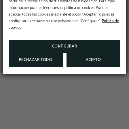
partir de la recopilación de tus hábitos de navegación. Para más
OFERTÓN
información puedes leer nuestra política de cookies. Puedes
aceptar todas las cookies mediante el botón “Aceptar” o puedes
Descuento adicional con el código PROMOWEB
configurar o rechazar su uso pulsando en “Configurar”.
Política de
cookies
RESERVAR
CONFIGURAR
RECHAZAR TODO
ACEPTO