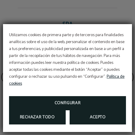
SPA
Utilizamos cookies de primera parte y de terceros para finalidades
analíticas sobre el uso de la web, personalizar el contenido en base
a tus preferencias, y publicidad personalizada en base a un perfil a
partir de la recopilación de tus hábitos de navegación. Para más
OFERTÓN
información puedes leer nuestra política de cookies. Puedes
aceptar todas las cookies mediante el botón “Aceptar” o puedes
Descuento adicional con el código PROMOWEB
configurar o rechazar su uso pulsando en “Configurar”.
Política de
cookies
RESERVAR
CONFIGURAR
RECHAZAR TODO
ACEPTO
Circuitos Spa