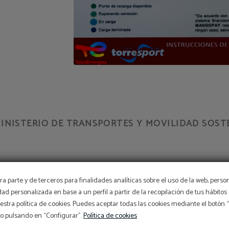
INISTERIO DE TRANSPORTES Y MOVILIDAD SOSTE
OFERTÓN
a parte y de terceros para finalidades analíticas sobre el uso de la web, perso
idad personalizada en base a un perfil a partir de la recopilación de tus hábit
stra política de cookies. Puedes aceptar todas las cookies mediante el botón
Descuento adicional con el código PROMOWEB
so pulsando en “Configurar”.
Política de cookies