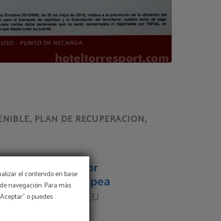
NIBLE, PLAN DE RECUPERACIÓN,
nalizar el contenido en base
os de navegación. Para más
 “Aceptar” o puedes