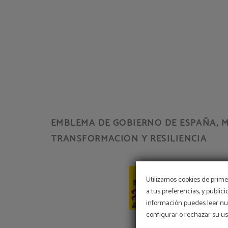
EMBLEMA DE GOBIERNO DE ESPAÑA, M
TRANSFORMACIÓN Y RESILIENCIA
Utilizamos cookies de primer
a tus preferencias, y public
información puedes leer nue
configurar o rechazar su u