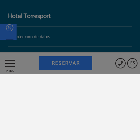
Hotel Torresport
Protección de datos
Política de cookies
RESERVAR
ES
MENÚ
Trabaja con nosotros
Aviso legal
Powered by Keytel
Compra segura