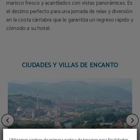
marisco fresco y acantilados con vistas panorámicas. Es
el destino perfecto para una jornada de relax y diversión
en la costa cántabra que le garantiza un regreso rápido y
cómodo a su hotel.
CIUDADES Y VILLAS DE ENCANTO