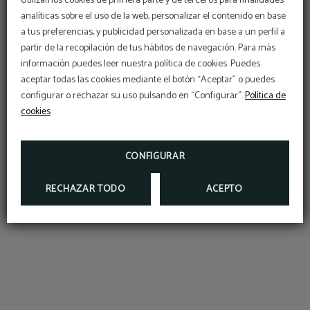
Utilizamos cookies de primera parte y de terceros para finalidades
analíticas sobre el uso de la web, personalizar el contenido en base
a tus preferencias, y publicidad personalizada en base a un perfil a
partir de la recopilación de tus hábitos de navegación. Para más
OFERTÓN
información puedes leer nuestra política de cookies. Puedes
Dé
Torrelavega: Descúbrela
aceptar todas las cookies mediante el botón “Aceptar” o puedes
El Segundo Centro Urbano y su Puerta a la Costa
configurar o rechazar su uso pulsando en “Configurar”.
Descuento adicional con el código PROMOWEB
Política de
cookies
RESERVAR
CONFIGURAR
RECHAZAR TODO
ACEPTO