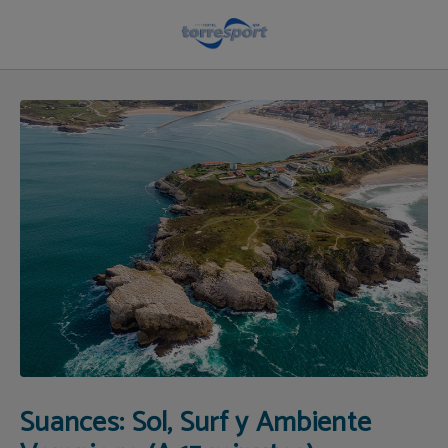
Visita Suances | Hotel Torrelavega
Suances: Sol, Surf y Ambiente