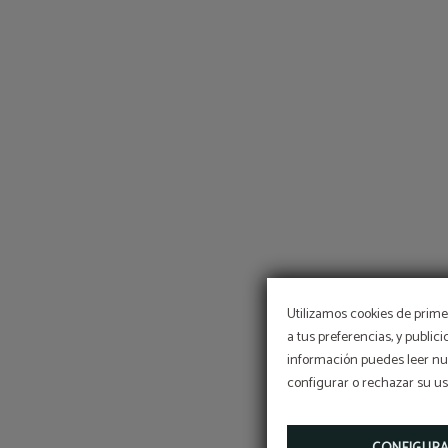
Utilizamos cookies de primer
a tus preferencias, y public
información puedes leer nue
configurar o rechazar su u