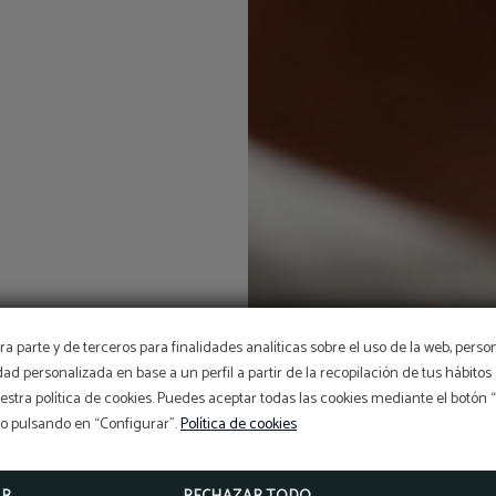
OFERTÓN
a parte y de terceros para finalidades analíticas sobre el uso de la web, perso
idad personalizada en base a un perfil a partir de la recopilación de tus hábit
stra política de cookies. Puedes aceptar todas las cookies mediante el botón
Descuento adicional con el código PROMOWEB
so pulsando en “Configurar”.
Política de cookies
RESERVAR