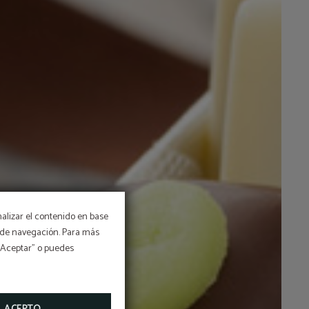
nalizar el contenido en base
os de navegación. Para más
 “Aceptar” o puedes